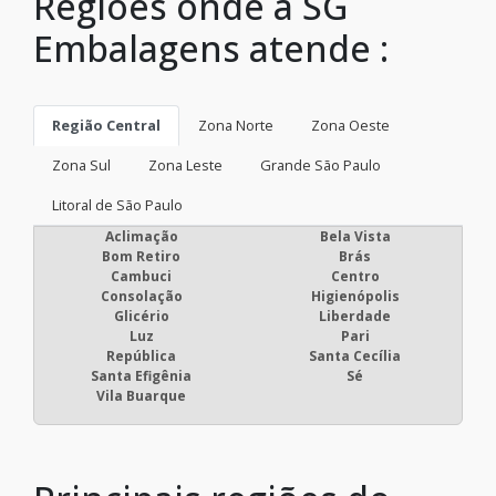
Regiões onde a SG
Embalagens atende :
Região Central
Zona Norte
Zona Oeste
Zona Sul
Zona Leste
Grande São Paulo
Litoral de São Paulo
Aclimação
Bela Vista
Bom Retiro
Brás
Cambuci
Centro
Consolação
Higienópolis
Glicério
Liberdade
Luz
Pari
República
Santa Cecília
Santa Efigênia
Sé
Vila Buarque